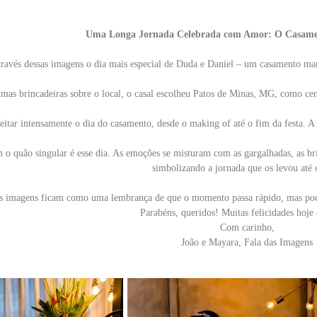
Uma Longa Jornada Celebrada com Amor: O Casamen
ravés dessas imagens o dia mais especial de Duda e Daniel – um casamento ma
mas brincadeiras sobre o local, o casal escolheu Patos de Minas, MG, como cená
tar intensamente o dia do casamento, desde o making of até o fim da festa. A e
m o quão singular é esse dia. As emoções se misturam com as gargalhadas, as br
simbolizando a jornada que os levou até o
s imagens ficam como uma lembrança de que o momento passa rápido, mas pode
Parabéns, queridos! Muitas felicidades hoje
Com carinho,
João e Mayara, Fala das Imagens