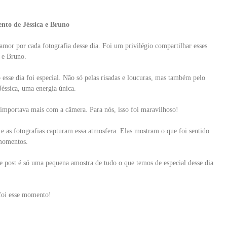
to de Jéssica e Bruno
or por cada fotografia desse dia. Foi um privilégio compartilhar esses
 e Bruno.
sse dia foi especial. Não só pelas risadas e loucuras, mas também pelo
 Jéssica, uma energia única.
 importava mais com a câmera. Para nós, isso foi maravilhoso!
, e as fotografias capturam essa atmosfera. Elas mostram o que foi sentido
 momentos.
e post é só uma pequena amostra de tudo o que temos de especial desse dia
 foi esse momento!