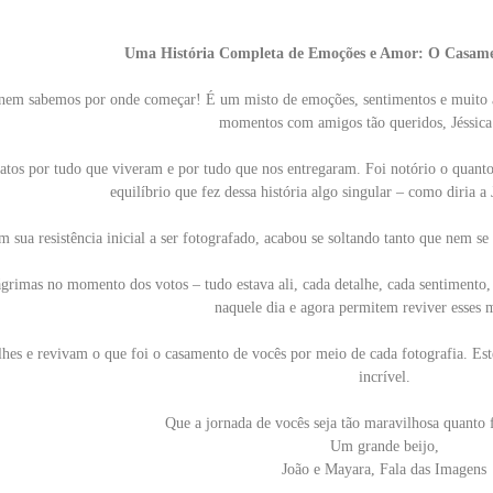
Uma História Completa de Emoções e Amor: O Casamen
 nem sabemos por onde começar! É um misto de emoções, sentimentos e muito am
momentos com amigos tão queridos, Jéssica
tos por tudo que viveram e por tudo que nos entregaram. Foi notório o quanto e
equilíbrio que fez dessa história algo singular – como diria a
sua resistência inicial a ser fotografado, acabou se soltando tanto que nem se
 lágrimas no momento dos votos – tudo estava ali, cada detalhe, cada sentimento
naquele dia e agora permitem reviver esses
hes e revivam o que foi o casamento de vocês por meio de cada fotografia. Est
incrível.
Que a jornada de vocês seja tão maravilhosa quanto
Um grande beijo,
João e Mayara, Fala das Imagens