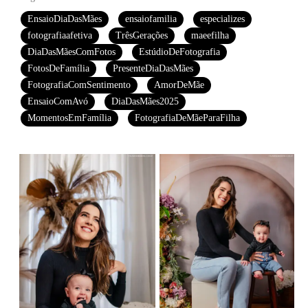
EnsaioDiaDasMães
ensaiofamilia
especializes
fotografiaafetiva
TrêsGerações
maeefilha
DiaDasMãesComFotos
EstúdioDeFotografia
FotosDeFamília
PresenteDiaDasMães
FotografiaComSentimento
AmorDeMãe
EnsaioComAvó
DiaDasMães2025
MomentosEmFamília
FotografiaDeMãeParaFilha