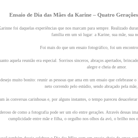
Ensaio de Dia das Mães da Karine – Quatro Geraçõe
Karinne foi daquelas experiências que nos marcam para sempre. Realizado dura
família em um só lugar: a Karine, sua mãe, sua n
Foi mais do que um ensaio fotográfico, foi um encontro 
quanto aquela reunião era especial. Sorrisos sinceros, abraços apertados, brinca
alegre e cheia de amor.
sejo muito bonito: reunir as pessoas que ama em um ensaio que celebrasse o D
neto correndo pelo estúdio, sendo abraçado pela mãe
am às conversas carinhosas e, por alguns instantes, o tempo pareceu desacelerar
deroso de como a fotografia pode ser um elo entre gerações. Através dessas im
cumplicidade entre mãe e filha, o orgulho nos olhos da avó, o brilho nos 