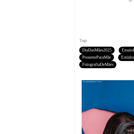
Se 
Tags
DiaDasMães2025
Ensaio
PresenteParaMãe
Estúdi
FotografiaDeMães