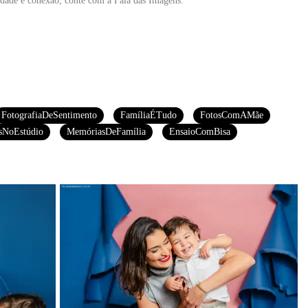
rdade e conexão, conte com a Fala das Imagens.
FotografiaDeSentimento
FamíliaÉTudo
FotosComAMãe
sNoEstúdio
MemóriasDeFamília
EnsaioComBisa