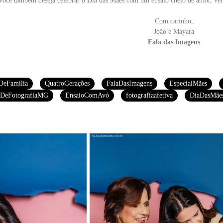
você também deseja celebrar o Dia das Mães com um ensaio cheio de amor, ve
Com carinho,
João e Mayara
Fala das Imagens
DeFamília
QuatroGerações
FalaDasImagens
EspecialMães
oDeFotografiaMG
EnsaioComAvó
fotografiaafetiva
DiaDasMãe