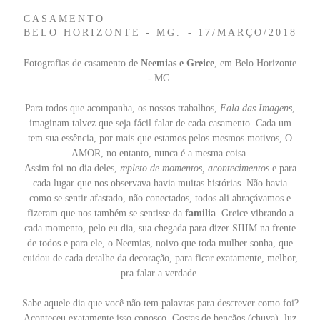
CASAMENTO
BELO HORIZONTE - MG.
17/MARÇO/2018
Fotografias de casamento de
Neemias e Greice
, em Belo Horizonte
- MG.
Para todos que acompanha, os nossos trabalhos,
Fala das Imagens
,
imaginam talvez que seja fácil falar de cada casamento. Cada um
tem sua essência, por mais que estamos pelos mesmos motivos, O
AMOR, no entanto, nunca é a mesma coisa.
Assim foi no dia deles,
repleto de momentos, acontecimentos
e para
cada lugar que nos observava havia muitas histórias. Não havia
como se sentir afastado, não conectados, todos ali abraçávamos e
fizeram que nos também se sentisse da
familia
. Greice vibrando a
cada momento, pelo eu dia, sua chegada para dizer SIIIM na frente
de todos e para ele, o Neemias, noivo que toda mulher sonha, que
cuidou de cada detalhe da decoração, para ficar exatamente, melhor,
pra falar a verdade.
Sabe aquele dia que você não tem palavras para descrever como foi?
Aconteceu exatamente isso conosco. Gostas de bençãos (chuva), luz