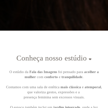
Conheça nosso estúdio
❤
O estúdio da
Fala das Imagens
foi pensado para
acolher a
mulher
com
conforto
e
tranquilidade
.
Contamos com uma sala de estética
mais clássica
e
atemporal
,
que valoriza gestos, expressões e a
presença feminina sem excessos visuais.
O espaço também inclui um
jardim integrado
, onde a luz