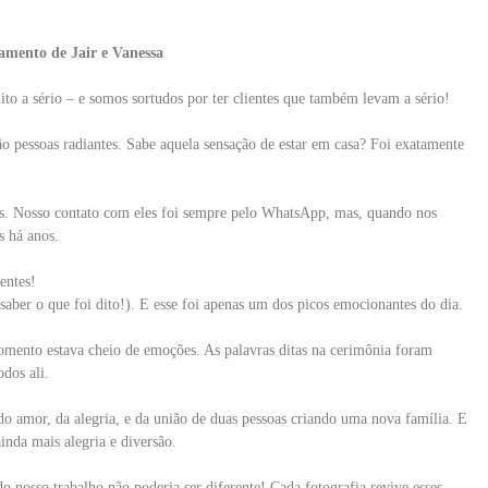
amento de Jair e Vanessa
 a sério – e somos sortudos por ter clientes que também levam a sério!
são pessoas radiantes. Sabe aquela sensação de estar em casa? Foi exatamente
s. Nosso contato com eles foi sempre pelo WhatsApp, mas, quando nos
s há anos.
entes!
ber o que foi dito!). E esse foi apenas um dos picos emocionantes do dia.
mento estava cheio de emoções. As palavras ditas na cerimônia foram
dos ali.
do amor, da alegria, e da união de duas pessoas criando uma nova família. E
inda mais alegria e diversão.
o nosso trabalho não poderia ser diferente! Cada fotografia revive esses