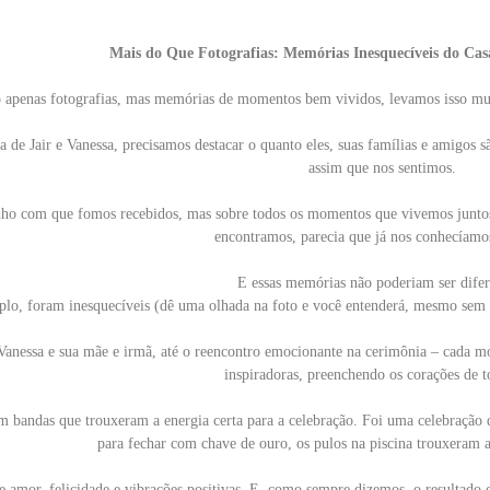
Mais do Que Fotografias: Memórias Inesquecíveis do Cas
apenas fotografias, mas memórias de momentos bem vividos, levamos isso muito
a de Jair e Vanessa, precisamos destacar o quanto eles, suas famílias e amigos 
assim que nos sentimos.
nho com que fomos recebidos, mas sobre todos os momentos que vivemos junto
encontramos, parecia que já nos conhecíamo
E essas memórias não poderiam ser difer
lo, foram inesquecíveis (dê uma olhada na foto e você entenderá, mesmo sem sa
anessa e sua mãe e irmã, até o reencontro emocionante na cerimônia – cada mo
inspiradoras, preenchendo os corações de to
m bandas que trouxeram a energia certa para a celebração. Foi uma celebração 
para fechar com chave de ouro, os pulos na piscina trouxeram a
e amor, felicidade e vibrações positivas. E, como sempre dizemos, o resultado d