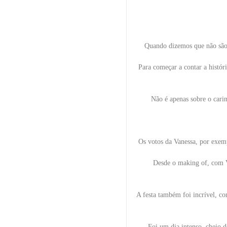
Quando dizemos que não são 
Para começar a contar a históri
Não é apenas sobre o cari
Os votos da Vanessa, por exemp
Desde o making of, com V
A festa também foi incrível, co
Foi um dia intenso, cheio d