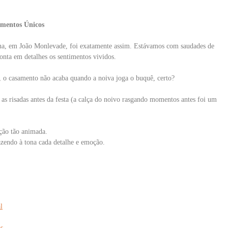
omentos Únicos
na, em João Monlevade, foi exatamente assim. Estávamos com saudades de
conta em detalhes os sentimentos vividos.
l, o casamento não acaba quando a noiva joga o buquê, certo?
as risadas antes da festa (a calça do noivo rasgando momentos antes foi um
ação tão animada.
razendo à tona cada detalhe e emoção.
l
s