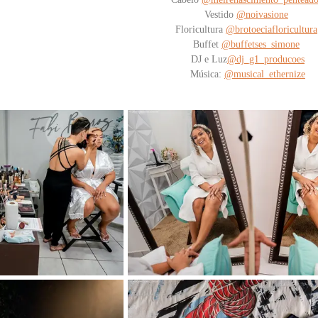
Vestido
@noivasione
Floricultura
@brotoeciafloricultura
Buffet
@buffetses_simone
DJ e Luz
@dj_g1_producoes
Música:
@musical_ethernize