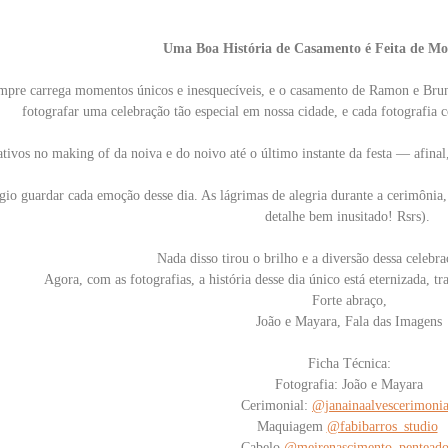
Uma Boa História de Casamento é Feita de M
mpre carrega momentos únicos e inesquecíveis, e o casamento de Ramon e Bru
fotografar uma celebração tão especial em nossa cidade, e cada fotografia 
tivos no making of da noiva e do noivo até o último instante da festa — afina
io guardar cada emoção desse dia. As lágrimas de alegria durante a cerimônia, 
detalhe bem inusitado! Rsrs).
Nada disso tirou o brilho e a diversão dessa celebr
Agora, com as fotografias, a história desse dia único está eternizada, t
Forte abraço,
João e Mayara, Fala das Imagens
Ficha Técnica:
Fotografia: João e Mayara
Cerimonial:
@janainaalvescerimonia
Maquiagem
@fabibarros_studio
Cabelo
@meirenascimento_penteado