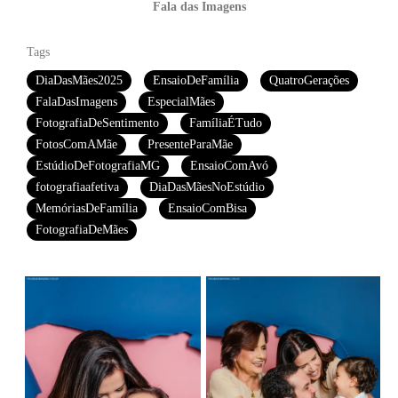
Fala das Imagens
Tags
DiaDasMães2025
EnsaioDeFamília
QuatroGerações
FalaDasImagens
EspecialMães
FotografiaDeSentimento
FamíliaÉTudo
FotosComAMãe
PresenteParaMãe
EstúdioDeFotografiaMG
EnsaioComAvó
fotografiaafetiva
DiaDasMãesNoEstúdio
MemóriasDeFamília
EnsaioComBisa
FotografiaDeMães