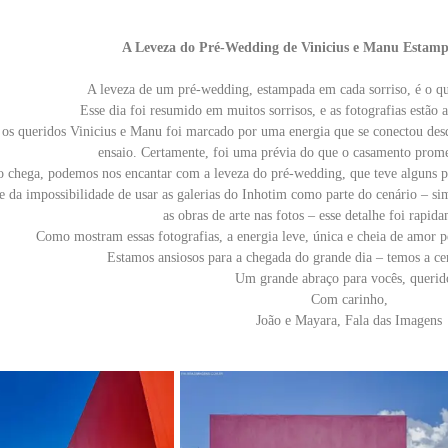
A Leveza do Pré-Wedding de Vinicius e Manu Estam
A leveza de um pré-wedding, estampada em cada sorriso, é o que
Esse dia foi resumido em muitos sorrisos, e as fotografias estão 
os queridos Vinicius e Manu foi marcado por uma energia que se conectou desd
ensaio. Certamente, foi uma prévia do que o casamento prome
 chega, podemos nos encantar com a leveza do pré-wedding, que teve alguns p
da impossibilidade de usar as galerias do Inhotim como parte do cenário – sim
as obras de arte nas fotos – esse detalhe foi rapid
Como mostram essas fotografias, a energia leve, única e cheia de amor p
Estamos ansiosos para a chegada do grande dia – temos a cer
Um grande abraço para vocês, querid
Com carinho,
João e Mayara, Fala das Imagens