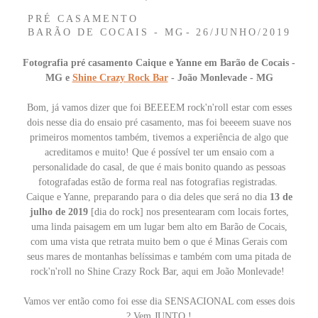
PRÉ CASAMENTO
BARÃO DE COCAIS - MG
26/JUNHO/2019
Fotografia pré casamento Caique e Yanne em Barão de Cocais -
MG e
Shine Crazy Rock Bar
- João Monlevade - MG
Bom, já vamos dizer que foi BEEEEM rock'n'roll estar com esses
dois nesse dia do ensaio pré casamento, mas foi beeeem suave nos
primeiros momentos também, tivemos a experiência de algo que
acreditamos e muito! Que é possível ter um ensaio com a
personalidade do casal, de que é mais bonito quando as pessoas
fotografadas estão de forma real nas fotografias registradas.
Caique e Yanne, preparando para o dia deles que será no dia
13 de
julho de 2019
[dia do rock] nos presentearam com locais fortes,
uma linda paisagem em um lugar bem alto em Barão de Cocais,
com uma vista que retrata muito bem o que é Minas Gerais com
seus mares de montanhas belíssimas e também com uma pitada de
rock'n'roll no Shine Crazy Rock Bar, aqui em João Monlevade!
Vamos ver então como foi esse dia SENSACIONAL com esses dois
? Vem JUNTO !