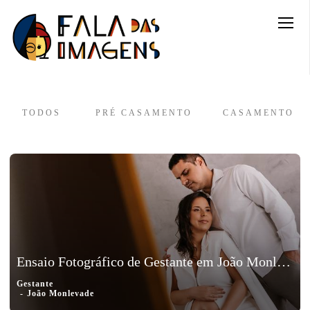
TODOS
PRÉ CASAMENTO
CASAMENTO
Ensaio Fotográfico de Gestante em João Monlevade, Minas Gerais – Elisa
Gestante
João Monlevade