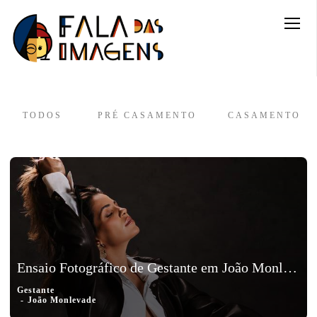
TODOS
PRÉ CASAMENTO
CASAMENTO
Ensaio Fotográfico de Gestante em João Monlevade, Minas Gerais – Sarah, Mateus, Malu e Luna
Gestante
João Monlevade