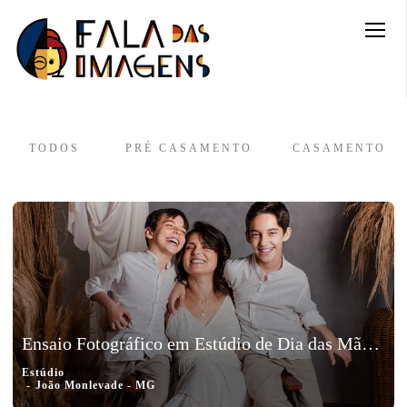
TODOS
PRÉ CASAMENTO
CASAMENTO
Ensaio Fotográfico em Estúdio de Dia das Mães em João Monlevade, Minas Gerais - Raquel e Família
Estúdio
João Monlevade - MG