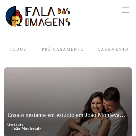
TODOS
PRÉ CASAMENTO
CASAMENTO
Ensaio gestante em estúdio em João Monlevade, Minas Gerais - Sâmela e Flavio, a espera de Raul
Gestante
João Monlevade