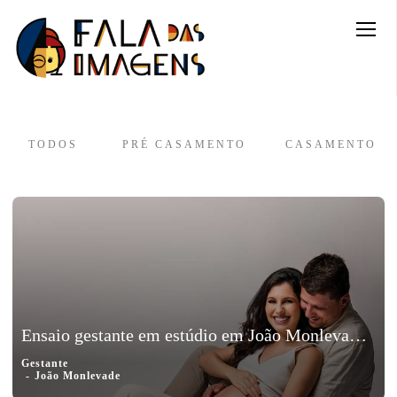
TODOS
PRÉ CASAMENTO
CASAMENTO
Ensaio gestante em estúdio em João Monlevade, Minas Gerais - Sâmela e Flavio, a espera de Raul
Gestante
João Monlevade