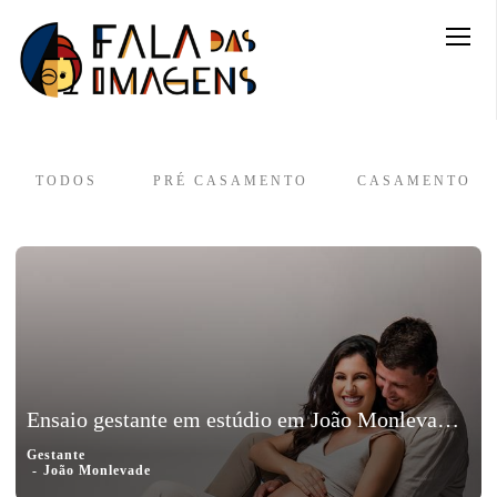
TODOS
PRÉ CASAMENTO
CASAMENTO
Ensaio gestante em estúdio em João Monlevade, Minas Gerais - Sâmela e Flavio, a espera de Raul
Gestante
João Monlevade