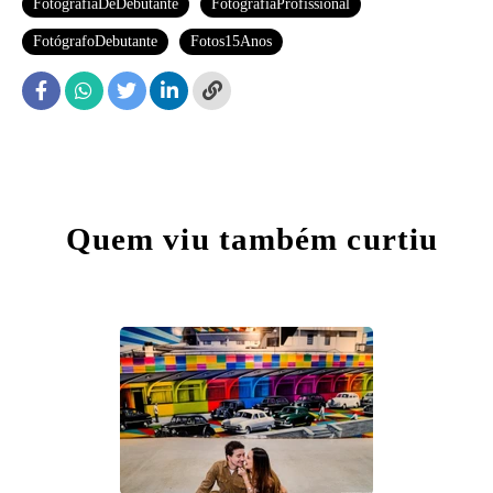
FotografiaDeDebutante
FotografiaProfissional
FotógrafoDebutante
Fotos15Anos
Quem viu também curtiu