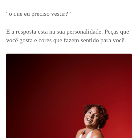
“o que eu preciso vestir?”
E a resposta esta na sua personalidade. Peças que
você gosta e cores que fazem sentido para você.