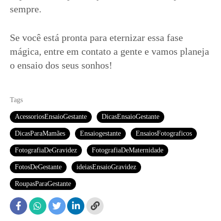
sempre.
Se você está pronta para eternizar essa fase
mágica, entre em contato a gente e vamos planeja
o ensaio dos seus sonhos!
Tags
AcessoriosEnsaioGestante
DicasEnsaioGestante
DicasParaMamães
Ensaiogestante
EnsaiosFotograficos
FotografiaDeGravidez
FotografiaDeMaternidade
FotosDeGestante
ideiasEnsaioGravidez
RoupasParaGestante