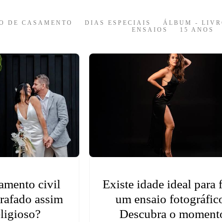
O DE CASAMENTO
DIAS ESPECIAIS
ÁLBUM - LIVR
ENSAIOS
15 ANOS
amento civil
Existe idade ideal para 
grafado assim
um ensaio fotográfic
ligioso?
Descubra o moment