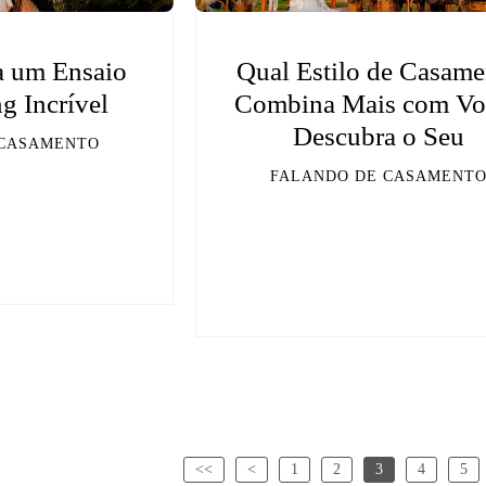
a um Ensaio
Qual Estilo de Casame
g Incrível
Combina Mais com Vo
Descubra o Seu
 CASAMENTO
FALANDO DE CASAMENT
<<
<
1
2
3
4
5