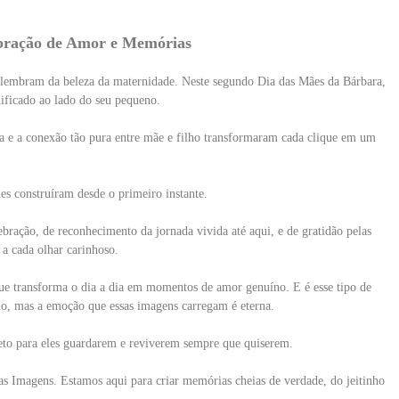
bração de Amor e Memórias
lembram da beleza da maternidade. Neste segundo Dia das Mães da Bárbara,
nificado ao lado do seu pequeno.
ara e a conexão tão pura entre mãe e filho transformaram cada clique em um
les construíram desde o primeiro instante.
ração, de reconhecimento da jornada vivida até aqui, e de gratidão pelas
a cada olhar carinhoso.
que transforma o dia a dia em momentos de amor genuíno. E é esse tipo de
o, mas a emoção que essas imagens carregam é eterna.
afeto para eles guardarem e reviverem sempre que quiserem.
s Imagens. Estamos aqui para criar memórias cheias de verdade, do jeitinho