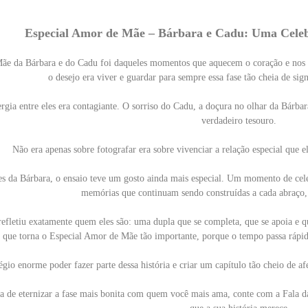
Especial Amor de Mãe – Bárbara e Cadu: Uma Cele
ãe da Bárbara e do Cadu foi daqueles momentos que aquecem o coração e nos 
o desejo era viver e guardar para sempre essa fase tão cheia de sig
nergia entre eles era contagiante. O sorriso do Cadu, a doçura no olhar da Bárb
verdadeiro tesouro.
Não era apenas sobre fotografar era sobre vivenciar a relação especial que e
 da Bárbara, o ensaio teve um gosto ainda mais especial. Um momento de celeb
memórias que continuam sendo construídas a cada abraço, 
 refletiu exatamente quem eles são: uma dupla que se completa, que se apoia e 
 que torna o Especial Amor de Mãe tão importante, porque o tempo passa rápid
égio enorme poder fazer parte dessa história e criar um capítulo tão cheio de 
 de eternizar a fase mais bonita com quem você mais ama, conte com a Fala da