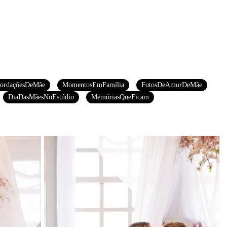
ordaçõesDeMãe
MomentosEmFamília
FotosDeAmorDeMãe
DiaDasMãesNoEstúdio
MemóriasQueFicam