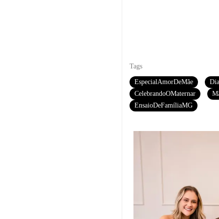
Tags
EspecialAmorDeMãe
Di
CelebrandoOMaternar
Mã
EnsaioDeFamíliaMG