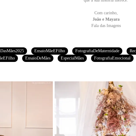
que a sua história merece.
Com carinho,
João e Mayara
Fala das Imagens
aDasMães2025
EnsaioMãeEFilho
FotografiaDeMaternidade
Rec
eEFilho
EnsaioDeMães
EspecialMães
FotografiaEmocional