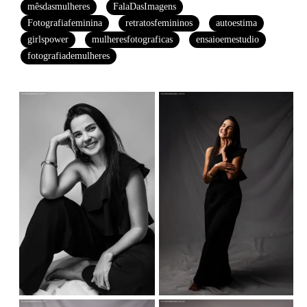
mêsdasmulheres
FalaDasImagens
Fotografiafeminina
retratosfemininos
autoestima
girlspower
mulheresfotograficas
ensaioemestudio
fotografiademulheres