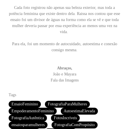
Cada foto registrou não apenas sua beleza exterior, mas toda a
potência feminina que existe dentro dela. Raissa nos contou que esse
ensaio foi um divisor de águas na forma como ela se vê e que toda
mulher deveria passar por essa experiência ao menos uma vez na
vida.
Para ela, foi um momento de autocuidado, autoestima e conexão
consigo mesma.
Abraços,
João e Mayara
Fala das Imagens
Tags
EnsaioFeminino
FotografiaParaMulheres
EmpoderamentoFeminino
AutoestimaElevada
FotografiaAutêntica
FotosIncríveis
ensaiosparamulheres
FotografiaComPropósito