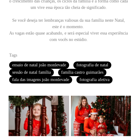
o crescimento das crianças, os ciclos da família e a forma como cada
um vive essa época tão cheia de significado.
Se você deseja ter lembranças valiosas da sua família neste Natal,
este é o momento.
As vagas estão quase acabando, e será especial viver essa experiência
com vocês no estúdio.
Tags
ensaio de natal joão monlevade
fotografia de natal
sessão de natal família
família castro guimarães
fala das imagens joão monlevade
fotografia afetiva